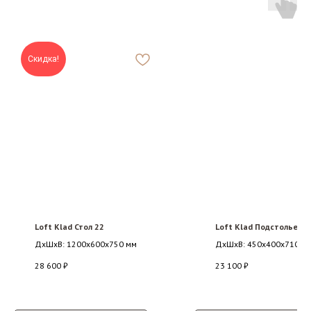
Скидка!
Loft Klad Стол 22
Loft Klad Подстолье 30
ДxШxВ: 1200x600x750 мм
ДxШxВ: 450x400x710 м
28 600
₽
23 100
₽